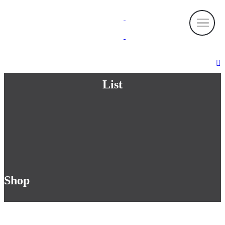
List
Shop